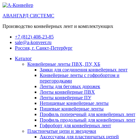
АВАНГАРД СИСТЕМС
Производство конвейерных лент и комплектующих
+7 (812) 408-23-85
sale@a-konveer.ru
Россия, г. Санкт-Петербург
Каталог
Конвейерные ленты ПВХ, ПУ, ХБ
Замки для соединения конвейерных лент
Конвейерные ленты с гофробортом и
перегородками
Ленты для беговых дорожек
Ленты конвейерные ПВХ
Ленты конвейерные ПУ
Непищевые конвейерные ленты
Пищевые конвейерные ленты
Профиль поперечный для конвейерных лент
Профиль продольный для конвейерных лент
Гофроборт для конвейерных лент
Пластинчатые цепи и звездочки
Аксессуары для пластинчатых цепей