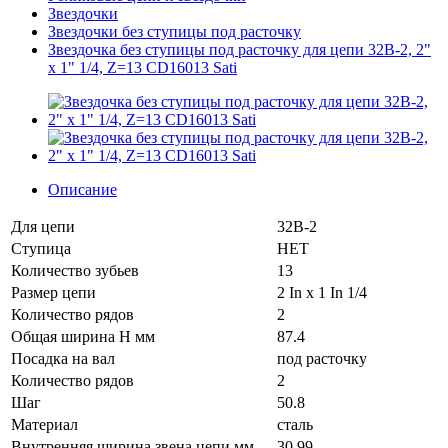
Звездочки
Звездочки без ступицы под расточку
Звездочка без ступицы под расточку для цепи 32B-2, 2"
x 1" 1/4, Z=13 CD16013 Sati
Описание
Для цепи
32B-2
Ступица
НЕТ
Количество зубьев
13
Размер цепи
2 In x 1 In 1/4
Количество рядов
2
Общая ширина H мм
87.4
Посадка на вал
под расточку
Количество рядов
2
Шаг
50.8
Материал
сталь
Внутренняя ширина звена цепи мм
30.99