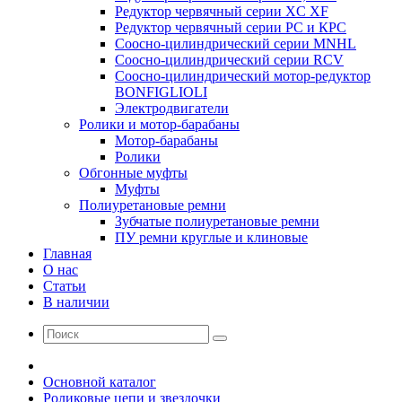
Редуктор червячный серии XC XF
Редуктор червячный серии РС и КРС
Соосно-цилиндрический серии MNHL
Соосно-цилиндрический серии RCV
Соосно-цилиндрический мотор-редуктор
BONFIGLIOLI
Электродвигатели
Ролики и мотор-барабаны
Мотор-барабаны
Ролики
Обгонные муфты
Муфты
Полиуретановые ремни
Зубчатые полиуретановые ремни
ПУ ремни круглые и клиновые
Главная
О нас
Статьи
В наличии
Основной каталог
Роликовые цепи и звездочки