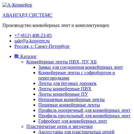
АВАНГАРД СИСТЕМС
Производство конвейерных лент и комплектующих
+7 (812) 408-23-85
sale@a-konveer.ru
Россия, г. Санкт-Петербург
Каталог
Конвейерные ленты ПВХ, ПУ, ХБ
Замки для соединения конвейерных лент
Конвейерные ленты с гофробортом и
перегородками
Ленты для беговых дорожек
Ленты конвейерные ПВХ
Ленты конвейерные ПУ
Непищевые конвейерные ленты
Пищевые конвейерные ленты
Профиль поперечный для конвейерных лент
Профиль продольный для конвейерных лент
Гофроборт для конвейерных лент
Пластинчатые цепи и звездочки
Аксессуары для пластинчатых цепей