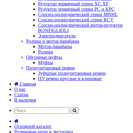
Редуктор червячный серии XC XF
Редуктор червячный серии РС и КРС
Соосно-цилиндрический серии MNHL
Соосно-цилиндрический серии RCV
Соосно-цилиндрический мотор-редуктор
BONFIGLIOLI
Электродвигатели
Ролики и мотор-барабаны
Мотор-барабаны
Ролики
Обгонные муфты
Муфты
Полиуретановые ремни
Зубчатые полиуретановые ремни
ПУ ремни круглые и клиновые
Главная
О нас
Статьи
В наличии
Основной каталог
Роликовые цепи и звездочки