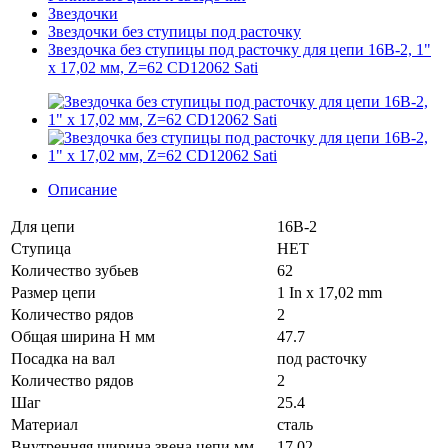
Звездочки
Звездочки без ступицы под расточку
Звездочка без ступицы под расточку для цепи 16B-2, 1"
x 17,02 мм, Z=62 CD12062 Sati
Описание
Для цепи
16B-2
Ступица
НЕТ
Количество зубьев
62
Размер цепи
1 In x 17,02 mm
Количество рядов
2
Общая ширина H мм
47.7
Посадка на вал
под расточку
Количество рядов
2
Шаг
25.4
Материал
сталь
Внутренняя ширина звена цепи мм
17.02