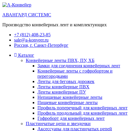
АВАНГАРД СИСТЕМС
Производство конвейерных лент и комплектующих
+7 (812) 408-23-85
sale@a-konveer.ru
Россия, г. Санкт-Петербург
Каталог
Конвейерные ленты ПВХ, ПУ, ХБ
Замки для соединения конвейерных лент
Конвейерные ленты с гофробортом и
перегородками
Ленты для беговых дорожек
Ленты конвейерные ПВХ
Ленты конвейерные ПУ
Непищевые конвейерные ленты
Пищевые конвейерные ленты
Профиль поперечный для конвейерных лент
Профиль продольный для конвейерных лент
Гофроборт для конвейерных лент
Пластинчатые цепи и звездочки
Аксессуары для пластинчатых цепей