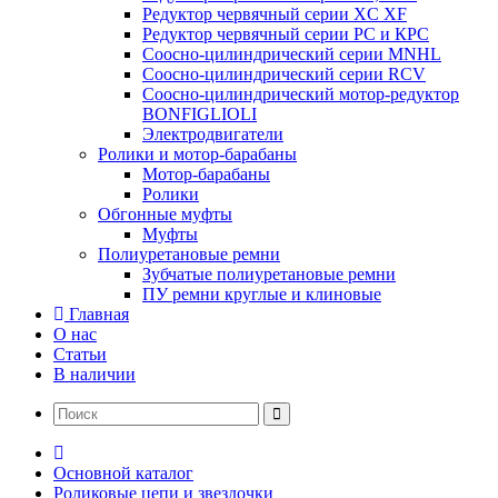
Редуктор червячный серии XC XF
Редуктор червячный серии РС и КРС
Соосно-цилиндрический серии MNHL
Соосно-цилиндрический серии RCV
Соосно-цилиндрический мотор-редуктор
BONFIGLIOLI
Электродвигатели
Ролики и мотор-барабаны
Мотор-барабаны
Ролики
Обгонные муфты
Муфты
Полиуретановые ремни
Зубчатые полиуретановые ремни
ПУ ремни круглые и клиновые
Главная
О нас
Статьи
В наличии
Основной каталог
Роликовые цепи и звездочки