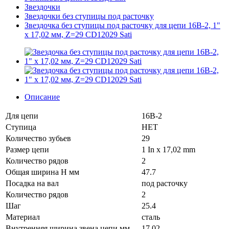
Звездочки
Звездочки без ступицы под расточку
Звездочка без ступицы под расточку для цепи 16B-2, 1"
x 17,02 мм, Z=29 CD12029 Sati
Описание
Для цепи
16B-2
Ступица
НЕТ
Количество зубьев
29
Размер цепи
1 In x 17,02 mm
Количество рядов
2
Общая ширина H мм
47.7
Посадка на вал
под расточку
Количество рядов
2
Шаг
25.4
Материал
сталь
Внутренняя ширина звена цепи мм
17.02