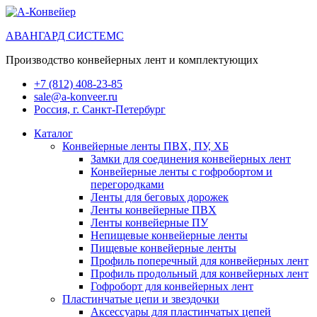
АВАНГАРД СИСТЕМС
Производство конвейерных лент и комплектующих
+7 (812) 408-23-85
sale@a-konveer.ru
Россия, г. Санкт-Петербург
Каталог
Конвейерные ленты ПВХ, ПУ, ХБ
Замки для соединения конвейерных лент
Конвейерные ленты с гофробортом и
перегородками
Ленты для беговых дорожек
Ленты конвейерные ПВХ
Ленты конвейерные ПУ
Непищевые конвейерные ленты
Пищевые конвейерные ленты
Профиль поперечный для конвейерных лент
Профиль продольный для конвейерных лент
Гофроборт для конвейерных лент
Пластинчатые цепи и звездочки
Аксессуары для пластинчатых цепей