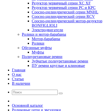
Редуктор червячный серии XC XF
Редуктор червячный серии РС и КРС
Соосно-цилиндрический серии MNHL
Соосно-цилиндрический серии RCV
Соосно-цилиндрический мотор-редуктор
BONFIGLIOLI
Электродвигатели
Ролики и мотор-барабаны
Мотор-барабаны
Ролики
Обгонные муфты
Муфты
Полиуретановые ремни
Зубчатые полиуретановые ремни
ПУ ремни круглые и клиновые
Главная
О нас
Статьи
В наличии
Основной каталог
Роликовые цепи и звездочки