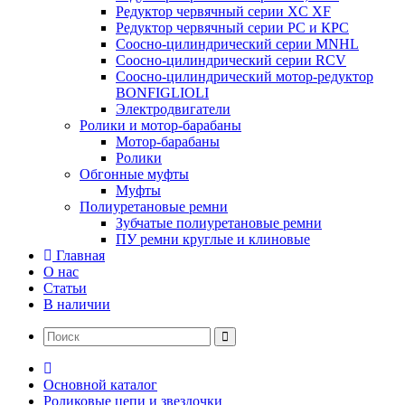
Редуктор червячный серии XC XF
Редуктор червячный серии РС и КРС
Соосно-цилиндрический серии MNHL
Соосно-цилиндрический серии RCV
Соосно-цилиндрический мотор-редуктор
BONFIGLIOLI
Электродвигатели
Ролики и мотор-барабаны
Мотор-барабаны
Ролики
Обгонные муфты
Муфты
Полиуретановые ремни
Зубчатые полиуретановые ремни
ПУ ремни круглые и клиновые
Главная
О нас
Статьи
В наличии
Основной каталог
Роликовые цепи и звездочки