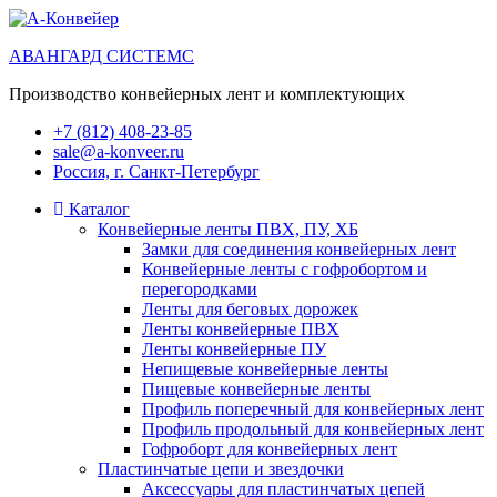
АВАНГАРД СИСТЕМС
Производство конвейерных лент и комплектующих
+7 (812) 408-23-85
sale@a-konveer.ru
Россия, г. Санкт-Петербург
Каталог
Конвейерные ленты ПВХ, ПУ, ХБ
Замки для соединения конвейерных лент
Конвейерные ленты с гофробортом и
перегородками
Ленты для беговых дорожек
Ленты конвейерные ПВХ
Ленты конвейерные ПУ
Непищевые конвейерные ленты
Пищевые конвейерные ленты
Профиль поперечный для конвейерных лент
Профиль продольный для конвейерных лент
Гофроборт для конвейерных лент
Пластинчатые цепи и звездочки
Аксессуары для пластинчатых цепей