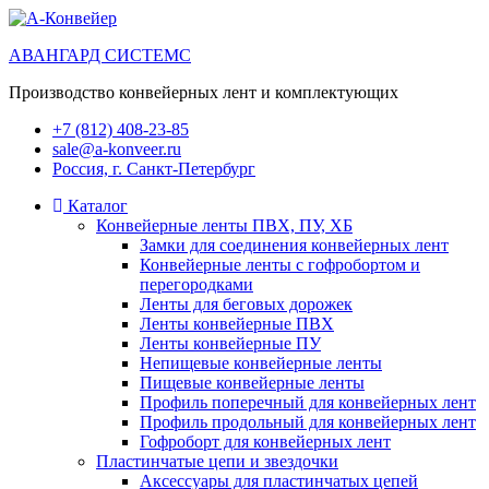
АВАНГАРД СИСТЕМС
Производство конвейерных лент и комплектующих
+7 (812) 408-23-85
sale@a-konveer.ru
Россия, г. Санкт-Петербург
Каталог
Конвейерные ленты ПВХ, ПУ, ХБ
Замки для соединения конвейерных лент
Конвейерные ленты с гофробортом и
перегородками
Ленты для беговых дорожек
Ленты конвейерные ПВХ
Ленты конвейерные ПУ
Непищевые конвейерные ленты
Пищевые конвейерные ленты
Профиль поперечный для конвейерных лент
Профиль продольный для конвейерных лент
Гофроборт для конвейерных лент
Пластинчатые цепи и звездочки
Аксессуары для пластинчатых цепей