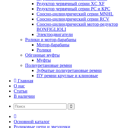
Редуктор червячный серии XC XF
Редуктор червячный серии РС и КРС
Соосно-цилиндрический серии MNHL
Соосно-цилиндрический серии RCV
Соосно-цилиндрический мотор-редуктор
BONFIGLIOLI
Электродвигатели
Ролики и мотор-барабаны
Мотор-барабаны
Ролики
Обгонные муфты
Муфты
Полиуретановые ремни
Зубчатые полиуретановые ремни
ПУ ремни круглые и клиновые
Главная
О нас
Статьи
В наличии
Основной каталог
Роликовые цепи и звездочки