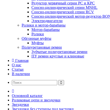
Редуктор червячный серии РС и КРС
Соосно-цилиндрический серии MNHL
Соосно-цилиндрический серии RCV
Соосно-цилиндрический мотор-редуктор BO
Электродвигатели
Ролики и мотор-барабаны
Мотор-барабаны
Ролики
Обгонные муфты
Муфты
Полиуретановые ремни
Зубчатые полиуретановые ремни
ПУ ремни круглые и клиновые
Главная
О нас
Статьи
В наличии
Основной каталог
Роликовые цепи и звездочки
Звездочки
Звездочки без ступицы под расточку