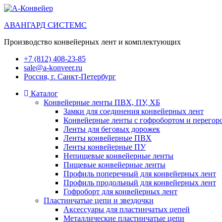
АВАНГАРД СИСТЕМС
Производство конвейерных лент и комплектующих
+7 (812) 408-23-85
sale@a-konveer.ru
Россия, г. Санкт-Петербург
Каталог
Конвейерные ленты ПВХ, ПУ, ХБ
Замки для соединения конвейерных лент
Конвейерные ленты с гофробортом и перегор
Ленты для беговых дорожек
Ленты конвейерные ПВХ
Ленты конвейерные ПУ
Непищевые конвейерные ленты
Пищевые конвейерные ленты
Профиль поперечный для конвейерных лент
Профиль продольный для конвейерных лент
Гофроборт для конвейерных лент
Пластинчатые цепи и звездочки
Аксессуары для пластинчатых цепей
Металлические пластинчатые цепи