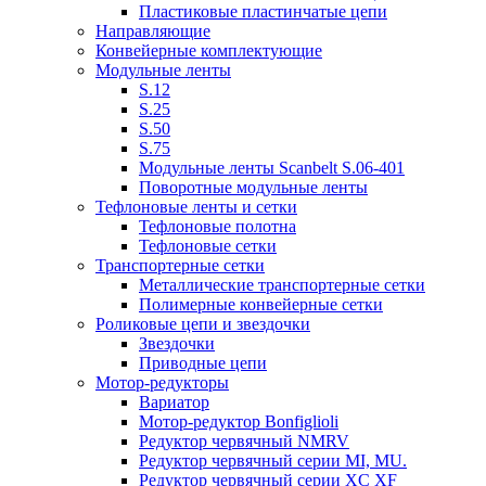
Пластиковые пластинчатые цепи
Направляющие
Конвейерные комплектующие
Модульные ленты
S.12
S.25
S.50
S.75
Модульные ленты Scanbelt S.06-401
Поворотные модульные ленты
Тефлоновые ленты и сетки
Тефлоновые полотна
Тефлоновые сетки
Транспортерные сетки
Металлические транспортерные сетки
Полимерные конвейерные сетки
Роликовые цепи и звездочки
Звездочки
Приводные цепи
Мотор-редукторы
Вариатор
Мотор-редуктор Bonfiglioli
Редуктор червячный NMRV
Редуктор червячный серии MI, MU.
Редуктор червячный серии XC XF