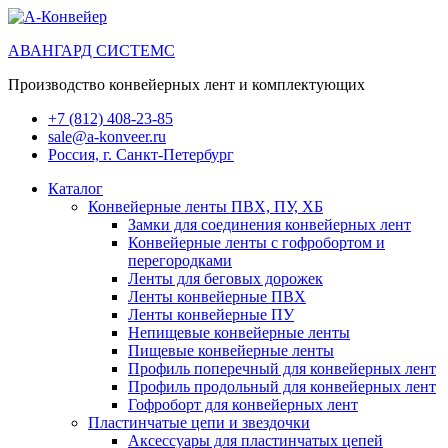
АВАНГАРД СИСТЕМС
Производство конвейерных лент и комплектующих
+7 (812) 408-23-85
sale@a-konveer.ru
Россия, г. Санкт-Петербург
Каталог
Конвейерные ленты ПВХ, ПУ, ХБ
Замки для соединения конвейерных лент
Конвейерные ленты с гофробортом и
перегородками
Ленты для беговых дорожек
Ленты конвейерные ПВХ
Ленты конвейерные ПУ
Непищевые конвейерные ленты
Пищевые конвейерные ленты
Профиль поперечный для конвейерных лент
Профиль продольный для конвейерных лент
Гофроборт для конвейерных лент
Пластинчатые цепи и звездочки
Аксессуары для пластинчатых цепей