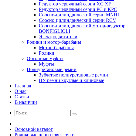
Редуктор червячный серии XC XF
Редуктор червячный серии РС и КРС
Соосно-цилиндрический серии MNHL
Соосно-цилиндрический серии RCV
Соосно-цилиндрический мотор-редуктор
BONFIGLIOLI
Электродвигатели
Ролики и мотор-барабаны
Мотор-барабаны
Ролики
Обгонные муфты
Муфты
Полиуретановые ремни
Зубчатые полиуретановые ремни
ПУ ремни круглые и клиновые
Главная
О нас
Статьи
В наличии
Основной каталог
Роликовые цепи и звездочки