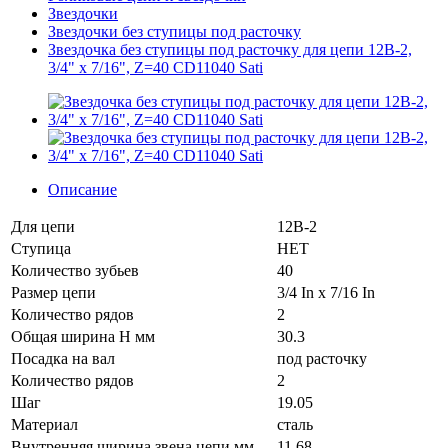
Звездочки
Звездочки без ступицы под расточку
Звездочка без ступицы под расточку для цепи 12B-2,
3/4" x 7/16", Z=40 CD11040 Sati
Описание
Для цепи
12B-2
Ступица
НЕТ
Количество зубьев
40
Размер цепи
3/4 In x 7/16 In
Количество рядов
2
Общая ширина H мм
30.3
Посадка на вал
под расточку
Количество рядов
2
Шаг
19.05
Материал
сталь
Внутренняя ширина звена цепи мм
11.68