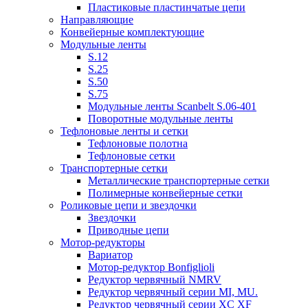
Пластиковые пластинчатые цепи
Направляющие
Конвейерные комплектующие
Модульные ленты
S.12
S.25
S.50
S.75
Модульные ленты Scanbelt S.06-401
Поворотные модульные ленты
Тефлоновые ленты и сетки
Тефлоновые полотна
Тефлоновые сетки
Транспортерные сетки
Металлические транспортерные сетки
Полимерные конвейерные сетки
Роликовые цепи и звездочки
Звездочки
Приводные цепи
Мотор-редукторы
Вариатор
Мотор-редуктор Bonfiglioli
Редуктор червячный NMRV
Редуктор червячный серии MI, MU.
Редуктор червячный серии XC XF