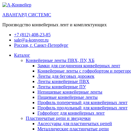
АВАНГАРД СИСТЕМС
Производство конвейерных лент и комплектующих
+7 (812) 408-23-85
sale@a-konveer.ru
Россия, г. Санкт-Петербург
Каталог
Конвейерные ленты ПВХ, ПУ, ХБ
Замки для соединения конвейерных лент
Конвейерные ленты с гофробортом и перегор
Ленты для беговых дорожек
Ленты конвейерные ПВХ
Ленты конвейерные ПУ
Непищевые конвейерные ленты
Пищевые конвейерные ленты
Профиль поперечный для конвейерных лент
Профиль продольный для конвейерных лент
Гофроборт для конвейерных лент
Пластинчатые цепи и звездочки
Аксессуары для пластинчатых цепей
Металлические пластинчатые цепи