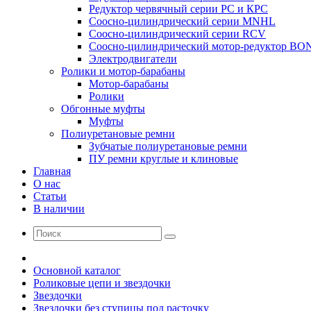
Редуктор червячный серии РС и КРС
Соосно-цилиндрический серии MNHL
Соосно-цилиндрический серии RCV
Соосно-цилиндрический мотор-редуктор BO
Электродвигатели
Ролики и мотор-барабаны
Мотор-барабаны
Ролики
Обгонные муфты
Муфты
Полиуретановые ремни
Зубчатые полиуретановые ремни
ПУ ремни круглые и клиновые
Главная
О нас
Статьи
В наличии
Основной каталог
Роликовые цепи и звездочки
Звездочки
Звездочки без ступицы под расточку