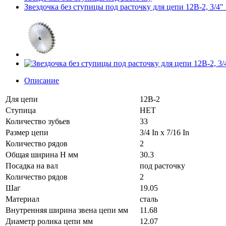
Звездочка без ступицы под расточку для цепи 12B-2, 3/4" 
Описание
Для цепи
12B-2
Ступица
НЕТ
Количество зубьев
33
Размер цепи
3/4 In x 7/16 In
Количество рядов
2
Общая ширина H мм
30.3
Посадка на вал
под расточку
Количество рядов
2
Шаг
19.05
Материал
сталь
Внутренняя ширина звена цепи мм
11.68
Диаметр ролика цепи мм
12.07