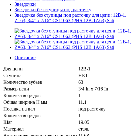
Звездочки
Звездочки без ступицы под расточку
Звездочка без ступицы под расточку для цепи: 12B-1,
Z=63, 3/4" x 7/16" CS11063 (PHS 12B-1A63) Sati
Описание
Для цепи
12B-1
Ступица
НЕТ
Количество зубьев
63
Размер цепи
3/4 In x 7/16 In
Количество рядов
1
Общая ширина H мм
11.1
Посадка на вал
под расточку
Количество рядов
1
Шаг
19.05
Материал
сталь
Внутренняя ширина звена цепи мм
11.68