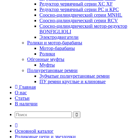
Редуктор червячный серии XC XF
Редуктор червячный серии РС и КРС
Соосно-цилиндрический серии MNHL
Соосно-цилиндрический серии RCV
Соосно-цилиндрический мотор-редуктор
BONFIGLIOLI
Электродвигатели
Ролики и мотор-барабаны
Мотор-барабаны
Ролики
Обгонные муфты
Муфты
Полиуретановые ремни
Зубчатые полиуретановые ремни
ПУ ремни круглые и клиновые
Главная
О нас
Статьи
В наличии
Основной каталог
Роликовые цепи и звездочки