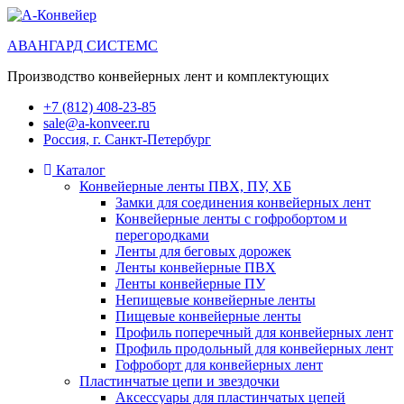
АВАНГАРД СИСТЕМС
Производство конвейерных лент и комплектующих
+7 (812) 408-23-85
sale@a-konveer.ru
Россия, г. Санкт-Петербург
Каталог
Конвейерные ленты ПВХ, ПУ, ХБ
Замки для соединения конвейерных лент
Конвейерные ленты с гофробортом и
перегородками
Ленты для беговых дорожек
Ленты конвейерные ПВХ
Ленты конвейерные ПУ
Непищевые конвейерные ленты
Пищевые конвейерные ленты
Профиль поперечный для конвейерных лент
Профиль продольный для конвейерных лент
Гофроборт для конвейерных лент
Пластинчатые цепи и звездочки
Аксессуары для пластинчатых цепей