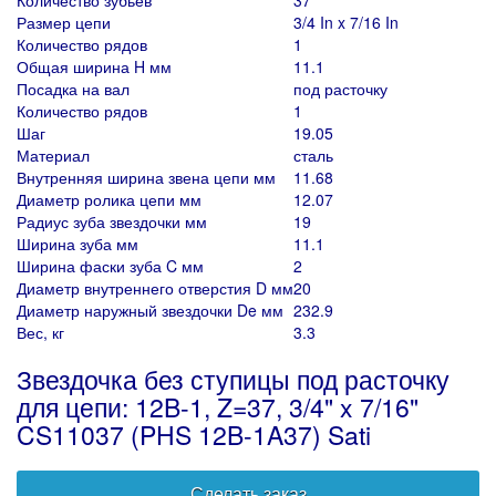
Количество зубьев
37
Размер цепи
3/4 In x 7/16 In
Количество рядов
1
Общая ширина H мм
11.1
Посадка на вал
под расточку
Количество рядов
1
Шаг
19.05
Материал
сталь
Внутренняя ширина звена цепи мм
11.68
Диаметр ролика цепи мм
12.07
Радиус зуба звездочки мм
19
Ширина зуба мм
11.1
Ширина фаски зуба C мм
2
Диаметр внутреннего отверстия D мм
20
Диаметр наружный звездочки De мм
232.9
Вес, кг
3.3
Звездочка без ступицы под расточку
для цепи: 12B-1, Z=37, 3/4" x 7/16"
CS11037 (PHS 12B-1A37) Sati
Сделать заказ