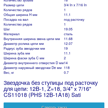
Количество зубьев
18
Размер цепи
3/4 In x 7/16 In
Количество рядов
1
Общая ширина H мм
11.1
Посадка на вал
под расточку
Количество рядов
1
Шаг
19.05
Материал
сталь
Внутренняя ширина звена цепи мм
11.68
Диаметр ролика цепи мм
12.07
Радиус зуба звездочки мм
19
Ширина зуба мм
11.1
Ширина фаски зуба C мм
2
Диаметр внутреннего отверстия D мм
14
Диаметр наружный звездочки De мм
118
Вес, кг
0.7
Звездочка без ступицы под расточку
для цепи: 12B-1, Z=18, 3/4" x 7/16"
CS11018 (PHS 12B-1A18) Sati
Сделать заказ