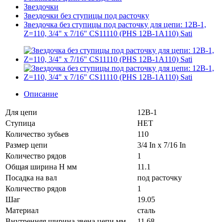
Звездочки
Звездочки без ступицы под расточку
Звездочка без ступицы под расточку для цепи: 12B-1,
Z=110, 3/4" x 7/16" CS11110 (PHS 12B-1A110) Sati
Описание
Для цепи
12B-1
Ступица
НЕТ
Количество зубьев
110
Размер цепи
3/4 In x 7/16 In
Количество рядов
1
Общая ширина H мм
11.1
Посадка на вал
под расточку
Количество рядов
1
Шаг
19.05
Материал
сталь
Внутренняя ширина звена цепи мм
11.68