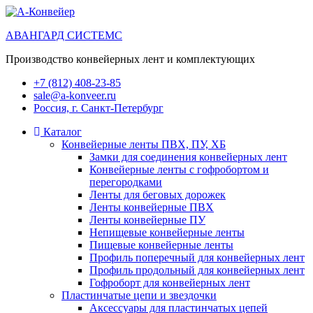
АВАНГАРД СИСТЕМС
Производство конвейерных лент и комплектующих
+7 (812) 408-23-85
sale@a-konveer.ru
Россия, г. Санкт-Петербург
Каталог
Конвейерные ленты ПВХ, ПУ, ХБ
Замки для соединения конвейерных лент
Конвейерные ленты с гофробортом и
перегородками
Ленты для беговых дорожек
Ленты конвейерные ПВХ
Ленты конвейерные ПУ
Непищевые конвейерные ленты
Пищевые конвейерные ленты
Профиль поперечный для конвейерных лент
Профиль продольный для конвейерных лент
Гофроборт для конвейерных лент
Пластинчатые цепи и звездочки
Аксессуары для пластинчатых цепей