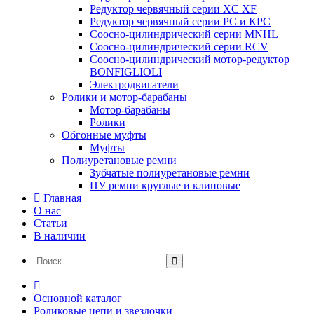
Редуктор червячный серии XC XF
Редуктор червячный серии РС и КРС
Соосно-цилиндрический серии MNHL
Соосно-цилиндрический серии RCV
Соосно-цилиндрический мотор-редуктор
BONFIGLIOLI
Электродвигатели
Ролики и мотор-барабаны
Мотор-барабаны
Ролики
Обгонные муфты
Муфты
Полиуретановые ремни
Зубчатые полиуретановые ремни
ПУ ремни круглые и клиновые
Главная
О нас
Статьи
В наличии
Основной каталог
Роликовые цепи и звездочки