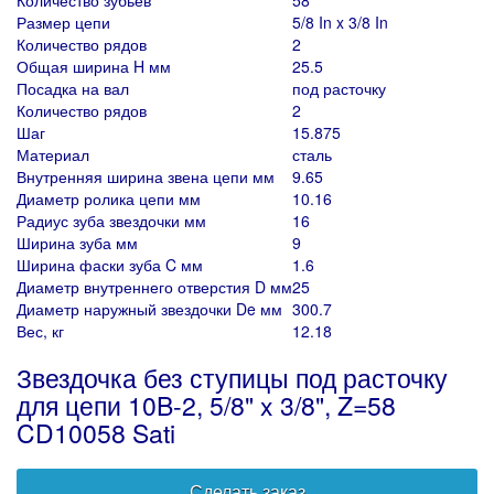
Количество зубьев
58
Размер цепи
5/8 In x 3/8 In
Количество рядов
2
Общая ширина H мм
25.5
Посадка на вал
под расточку
Количество рядов
2
Шаг
15.875
Материал
сталь
Внутренняя ширина звена цепи мм
9.65
Диаметр ролика цепи мм
10.16
Радиус зуба звездочки мм
16
Ширина зуба мм
9
Ширина фаски зуба C мм
1.6
Диаметр внутреннего отверстия D мм
25
Диаметр наружный звездочки De мм
300.7
Вес, кг
12.18
Звездочка без ступицы под расточку
для цепи 10B-2, 5/8" x 3/8", Z=58
CD10058 Sati
Сделать заказ