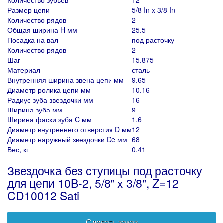
Количество зубьев
12
Размер цепи
5/8 In x 3/8 In
Количество рядов
2
Общая ширина H мм
25.5
Посадка на вал
под расточку
Количество рядов
2
Шаг
15.875
Материал
сталь
Внутренняя ширина звена цепи мм
9.65
Диаметр ролика цепи мм
10.16
Радиус зуба звездочки мм
16
Ширина зуба мм
9
Ширина фаски зуба C мм
1.6
Диаметр внутреннего отверстия D мм
12
Диаметр наружный звездочки De мм
68
Вес, кг
0.41
Звездочка без ступицы под расточку
для цепи 10B-2, 5/8" x 3/8", Z=12
CD10012 Sati
Сделать заказ