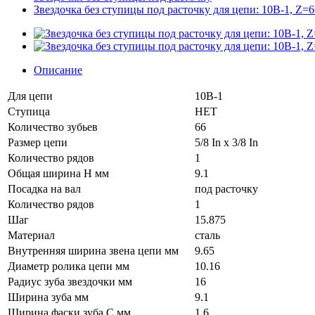
Звездочка без ступицы под расточку для цепи: 10B-1, Z=6
Описание
Для цепи
10B-1
Ступица
НЕТ
Количество зубьев
66
Размер цепи
5/8 In x 3/8 In
Количество рядов
1
Общая ширина H мм
9.1
Посадка на вал
под расточку
Количество рядов
1
Шаг
15.875
Материал
сталь
Внутренняя ширина звена цепи мм
9.65
Диаметр ролика цепи мм
10.16
Радиус зуба звездочки мм
16
Ширина зуба мм
9.1
Ширина фаски зуба C мм
1.6