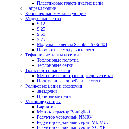
Пластиковые пластинчатые цепи
Направляющие
Конвейерные комплектующие
Модульные ленты
S.12
S.25
S.50
S.75
Модульные ленты Scanbelt S.06-401
Поворотные модульные ленты
Тефлоновые ленты и сетки
Тефлоновые полотна
Тефлоновые сетки
Транспортерные сетки
Металлические транспортерные сетки
Полимерные конвейерные сетки
Роликовые цепи и звездочки
Звездочки
Приводные цепи
Мотор-редукторы
Вариатор
Мотор-редуктор Bonfiglioli
Редуктор червячный NMRV
Редуктор червячный серии MI, MU.
Редуктор червячный серии XC XF