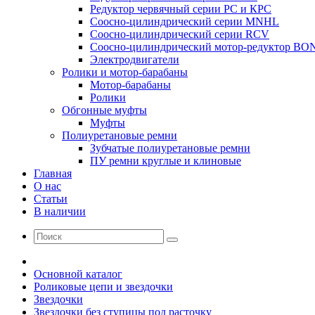
Редуктор червячный серии РС и КРС
Соосно-цилиндрический серии MNHL
Соосно-цилиндрический серии RCV
Соосно-цилиндрический мотор-редуктор BO
Электродвигатели
Ролики и мотор-барабаны
Мотор-барабаны
Ролики
Обгонные муфты
Муфты
Полиуретановые ремни
Зубчатые полиуретановые ремни
ПУ ремни круглые и клиновые
Главная
О нас
Статьи
В наличии
Основной каталог
Роликовые цепи и звездочки
Звездочки
Звездочки без ступицы под расточку