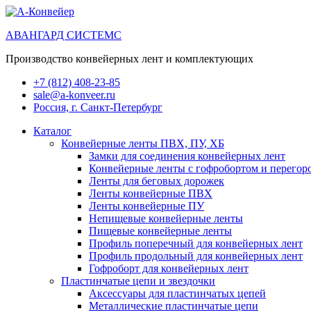
АВАНГАРД СИСТЕМС
Производство конвейерных лент и комплектующих
+7 (812) 408-23-85
sale@a-konveer.ru
Россия, г. Санкт-Петербург
Каталог
Конвейерные ленты ПВХ, ПУ, ХБ
Замки для соединения конвейерных лент
Конвейерные ленты с гофробортом и перегор
Ленты для беговых дорожек
Ленты конвейерные ПВХ
Ленты конвейерные ПУ
Непищевые конвейерные ленты
Пищевые конвейерные ленты
Профиль поперечный для конвейерных лент
Профиль продольный для конвейерных лент
Гофроборт для конвейерных лент
Пластинчатые цепи и звездочки
Аксессуары для пластинчатых цепей
Металлические пластинчатые цепи