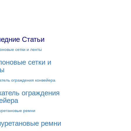
едние Статьи
оновые сетки и
ты
атель ограждения
ейера
уретановые ремни