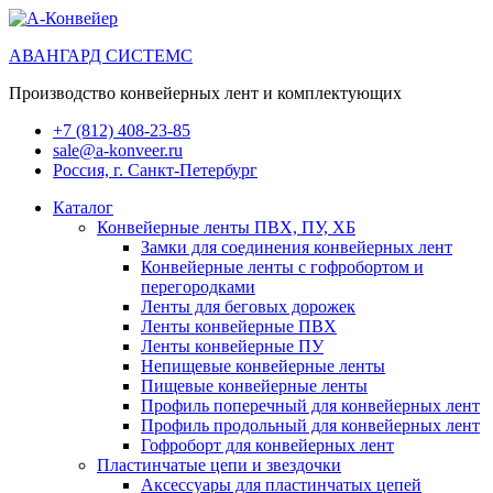
АВАНГАРД СИСТЕМС
Производство конвейерных лент и комплектующих
+7 (812) 408-23-85
sale@a-konveer.ru
Россия, г. Санкт-Петербург
Каталог
Конвейерные ленты ПВХ, ПУ, ХБ
Замки для соединения конвейерных лент
Конвейерные ленты с гофробортом и
перегородками
Ленты для беговых дорожек
Ленты конвейерные ПВХ
Ленты конвейерные ПУ
Непищевые конвейерные ленты
Пищевые конвейерные ленты
Профиль поперечный для конвейерных лент
Профиль продольный для конвейерных лент
Гофроборт для конвейерных лент
Пластинчатые цепи и звездочки
Аксессуары для пластинчатых цепей