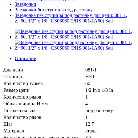
Звездочки
Звездочки без ступицы под расточку
Звездочка без ступицы под расточку для цепи: 081-1,
Z=60, 1/2" x 1/8" CS06060 (PHS 081-1A60) Sati
Описание
Для цепи
081-1
Ступица
НЕТ
Количество зубьев
60
Размер цепи
1/2 In x 1/8 In
Количество рядов
1
Общая ширина H мм
4
Посадка на вал
под расточку
Количество рядов
1
Шаг
12.7
Материал
сталь
Внутренняя ширина звена цепи мм
3.3