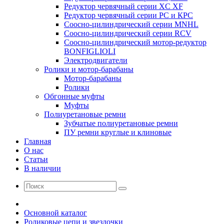
Редуктор червячный серии XC XF
Редуктор червячный серии РС и КРС
Соосно-цилиндрический серии MNHL
Соосно-цилиндрический серии RCV
Соосно-цилиндрический мотор-редуктор
BONFIGLIOLI
Электродвигатели
Ролики и мотор-барабаны
Мотор-барабаны
Ролики
Обгонные муфты
Муфты
Полиуретановые ремни
Зубчатые полиуретановые ремни
ПУ ремни круглые и клиновые
Главная
О нас
Статьи
В наличии
Основной каталог
Роликовые цепи и звездочки