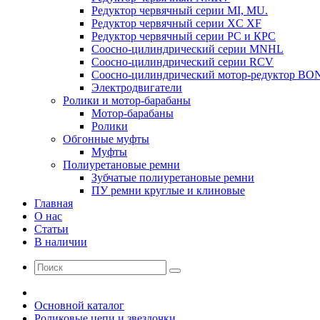
Редуктор червячный серии MI, MU.
Редуктор червячный серии XC XF
Редуктор червячный серии РС и КРС
Соосно-цилиндрический серии MNHL
Соосно-цилиндрический серии RCV
Соосно-цилиндрический мотор-редуктор BO
Электродвигатели
Ролики и мотор-барабаны
Мотор-барабаны
Ролики
Обгонные муфты
Муфты
Полиуретановые ремни
Зубчатые полиуретановые ремни
ПУ ремни круглые и клиновые
Главная
О нас
Статьи
В наличии
Основной каталог
Роликовые цепи и звездочки