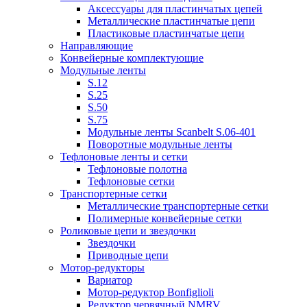
Аксессуары для пластинчатых цепей
Металлические пластинчатые цепи
Пластиковые пластинчатые цепи
Направляющие
Конвейерные комплектующие
Модульные ленты
S.12
S.25
S.50
S.75
Модульные ленты Scanbelt S.06-401
Поворотные модульные ленты
Тефлоновые ленты и сетки
Тефлоновые полотна
Тефлоновые сетки
Транспортерные сетки
Металлические транспортерные сетки
Полимерные конвейерные сетки
Роликовые цепи и звездочки
Звездочки
Приводные цепи
Мотор-редукторы
Вариатор
Мотор-редуктор Bonfiglioli
Редуктор червячный NMRV