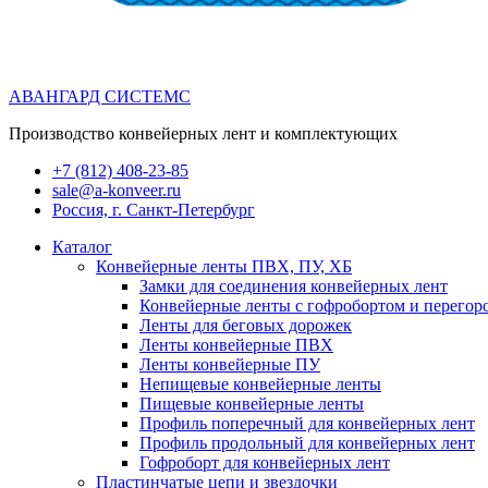
АВАНГАРД СИСТЕМС
Производство конвейерных лент и комплектующих
+7 (812) 408-23-85
sale@a-konveer.ru
Россия, г. Санкт-Петербург
Каталог
Конвейерные ленты ПВХ, ПУ, ХБ
Замки для соединения конвейерных лент
Конвейерные ленты с гофробортом и перегор
Ленты для беговых дорожек
Ленты конвейерные ПВХ
Ленты конвейерные ПУ
Непищевые конвейерные ленты
Пищевые конвейерные ленты
Профиль поперечный для конвейерных лент
Профиль продольный для конвейерных лент
Гофроборт для конвейерных лент
Пластинчатые цепи и звездочки