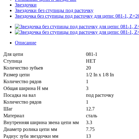
Звездочки
Звездочки без ступицы под расточку
Звездочка без ступицы под расточку для цепи: 081-1, Z=20
Описание
Для цепи
081-1
Ступица
НЕТ
Количество зубьев
20
Размер цепи
1/2 In x 1/8 In
Количество рядов
1
Общая ширина H мм
3
Посадка на вал
под расточку
Количество рядов
1
Шаг
12.7
Материал
сталь
Внутренняя ширина звена цепи мм
3.3
Диаметр ролика цепи мм
7.75
Радиус зуба звездочки мм
13