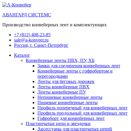
АВАНГАРД СИСТЕМС
Производство конвейерных лент и комплектующих
+7 (812) 408-23-85
sale@a-konveer.ru
Россия, г. Санкт-Петербург
Каталог
Конвейерные ленты ПВХ, ПУ, ХБ
Замки для соединения конвейерных лент
Конвейерные ленты с гофробортом и
перегородками
Ленты для беговых дорожек
Ленты конвейерные ПВХ
Ленты конвейерные ПУ
Непищевые конвейерные ленты
Пищевые конвейерные ленты
Профиль поперечный для конвейерных лент
Профиль продольный для конвейерных лент
Гофроборт для конвейерных лент
Пластинчатые цепи и звездочки
Аксессуары для пластинчатых цепей