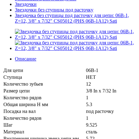
Звездочки
Звездочки без ступицы под расточку
Звездочка без ступицы под расточку для цепи: 06B-1,
Z=12, 3/8" x 7/32" CS05012 (PHS 06B-1A12) Sati
Описание
Для цепи
06B-1
Ступица
НЕТ
Количество зубьев
12
Размер цепи
3/8 In x 7/32 In
Количество рядов
1
Общая ширина H мм
5.3
Посадка на вал
под расточку
Количество рядов
1
Шаг
9.525
Материал
сталь
Внутренняя ширина звена цепи мм
5.72