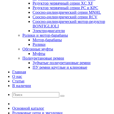
Редуктор червячный серии XC XF
Редуктор червячный серии РС и КРС
Соосно-цилиндрический серии MNHL
Соосно-цилиндрический серии RCV
Соосно-цилиндрический мотор-редуктор
BONFIGLIOLI
Электродвигатели
Ролики и мотор-барабаны
Мотор-барабаны
Ролики
Обгонные муфты
Муфты
Полиуретановые ремни
Зубчатые полиуретановые ремни
ПУ ремни круглые и клиновые
Главная
О нас
Статьи
В наличии
Основной каталог
Роликовые цепи и звездочки