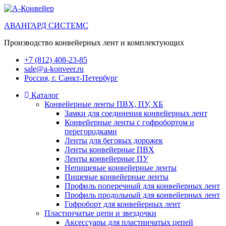
АВАНГАРД СИСТЕМС
Производство конвейерных лент и комплектующих
+7 (812) 408-23-85
sale@a-konveer.ru
Россия, г. Санкт-Петербург
Каталог
Конвейерные ленты ПВХ, ПУ, ХБ
Замки для соединения конвейерных лент
Конвейерные ленты с гофробортом и
перегородками
Ленты для беговых дорожек
Ленты конвейерные ПВХ
Ленты конвейерные ПУ
Непищевые конвейерные ленты
Пищевые конвейерные ленты
Профиль поперечный для конвейерных лент
Профиль продольный для конвейерных лент
Гофроборт для конвейерных лент
Пластинчатые цепи и звездочки
Аксессуары для пластинчатых цепей