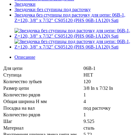
Звездочки
Звездочки без ступицы под расточку
Звездочка без ступицы под расточку для цепи: 06B-1,
Z=120, 3/8" x 7/32" CS05120 (PHS 06B-1A120) Sati
Описание
Для цепи
06B-1
Ступица
НЕТ
Количество зубьев
120
Размер цепи
3/8 In x 7/32 In
Количество рядов
1
Общая ширина H мм
4
Посадка на вал
под расточку
Количество рядов
1
Шаг
9.525
Материал
сталь
Внутренняя ширина звена цепи мм
5.72