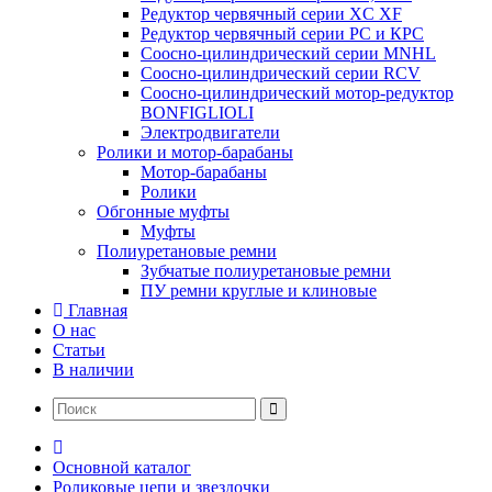
Редуктор червячный серии XC XF
Редуктор червячный серии РС и КРС
Соосно-цилиндрический серии MNHL
Соосно-цилиндрический серии RCV
Соосно-цилиндрический мотор-редуктор
BONFIGLIOLI
Электродвигатели
Ролики и мотор-барабаны
Мотор-барабаны
Ролики
Обгонные муфты
Муфты
Полиуретановые ремни
Зубчатые полиуретановые ремни
ПУ ремни круглые и клиновые
Главная
О нас
Статьи
В наличии
Основной каталог
Роликовые цепи и звездочки