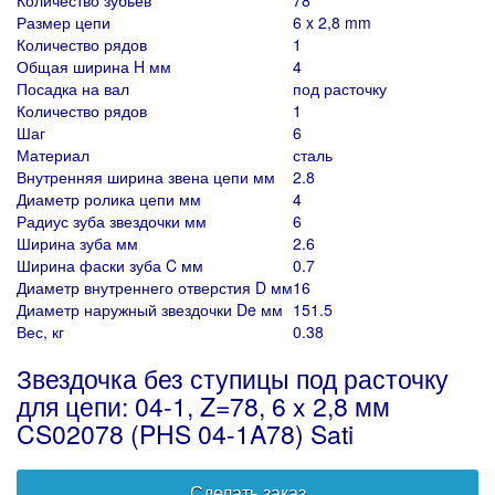
Количество зубьев
78
Размер цепи
6 x 2,8 mm
Количество рядов
1
Общая ширина H мм
4
Посадка на вал
под расточку
Количество рядов
1
Шаг
6
Материал
сталь
Внутренняя ширина звена цепи мм
2.8
Диаметр ролика цепи мм
4
Радиус зуба звездочки мм
6
Ширина зуба мм
2.6
Ширина фаски зуба C мм
0.7
Диаметр внутреннего отверстия D мм
16
Диаметр наружный звездочки De мм
151.5
Вес, кг
0.38
Звездочка без ступицы под расточку
для цепи: 04-1, Z=78, 6 x 2,8 мм
CS02078 (PHS 04-1A78) Sati
Сделать заказ