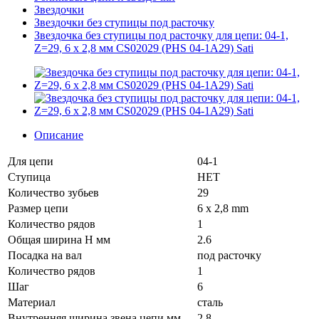
Звездочки
Звездочки без ступицы под расточку
Звездочка без ступицы под расточку для цепи: 04-1,
Z=29, 6 x 2,8 мм CS02029 (PHS 04-1A29) Sati
Описание
Для цепи
04-1
Ступица
НЕТ
Количество зубьев
29
Размер цепи
6 x 2,8 mm
Количество рядов
1
Общая ширина H мм
2.6
Посадка на вал
под расточку
Количество рядов
1
Шаг
6
Материал
сталь
Внутренняя ширина звена цепи мм
2.8