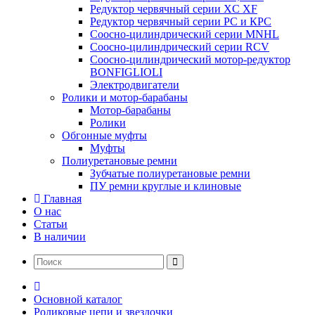
Редуктор червячный серии XC XF
Редуктор червячный серии РС и КРС
Соосно-цилиндрический серии MNHL
Соосно-цилиндрический серии RCV
Соосно-цилиндрический мотор-редуктор
BONFIGLIOLI
Электродвигатели
Ролики и мотор-барабаны
Мотор-барабаны
Ролики
Обгонные муфты
Муфты
Полиуретановые ремни
Зубчатые полиуретановые ремни
ПУ ремни круглые и клиновые
Главная
О нас
Статьи
В наличии
Основной каталог
Роликовые цепи и звездочки