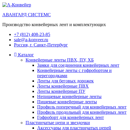
АВАНГАРД СИСТЕМС
Производство конвейерных лент и комплектующих
+7 (812) 408-23-85
sale@a-konveer.ru
Россия, г. Санкт-Петербург
Каталог
Конвейерные ленты ПВХ, ПУ, ХБ
Замки для соединения конвейерных лент
Конвейерные ленты с гофробортом и
перегородками
Ленты для беговых дорожек
Ленты конвейерные ПВХ
Ленты конвейерные ПУ
Непищевые конвейерные ленты
Пищевые конвейерные ленты
Профиль поперечный для конвейерных лент
Профиль продольный для конвейерных лент
Гофроборт для конвейерных лент
Пластинчатые цепи и звездочки
Аксессуары для пластинчатых цепей