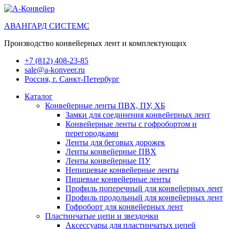
АВАНГАРД СИСТЕМС
Производство конвейерных лент и комплектующих
+7 (812) 408-23-85
sale@a-konveer.ru
Россия, г. Санкт-Петербург
Каталог
Конвейерные ленты ПВХ, ПУ, ХБ
Замки для соединения конвейерных лент
Конвейерные ленты с гофробортом и
перегородками
Ленты для беговых дорожек
Ленты конвейерные ПВХ
Ленты конвейерные ПУ
Непищевые конвейерные ленты
Пищевые конвейерные ленты
Профиль поперечный для конвейерных лент
Профиль продольный для конвейерных лент
Гофроборт для конвейерных лент
Пластинчатые цепи и звездочки
Аксессуары для пластинчатых цепей