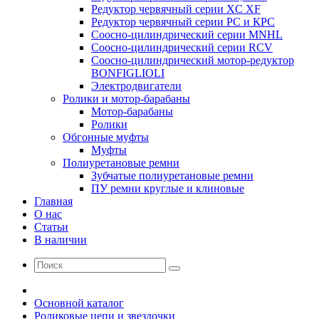
Редуктор червячный серии XC XF
Редуктор червячный серии РС и КРС
Соосно-цилиндрический серии MNHL
Соосно-цилиндрический серии RCV
Соосно-цилиндрический мотор-редуктор
BONFIGLIOLI
Электродвигатели
Ролики и мотор-барабаны
Мотор-барабаны
Ролики
Обгонные муфты
Муфты
Полиуретановые ремни
Зубчатые полиуретановые ремни
ПУ ремни круглые и клиновые
Главная
О нас
Статьи
В наличии
Основной каталог
Роликовые цепи и звездочки