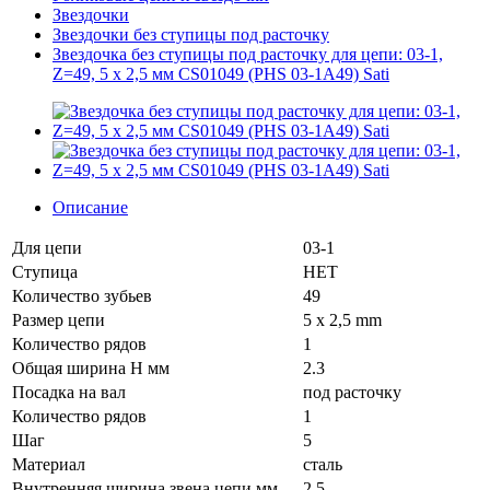
Звездочки
Звездочки без ступицы под расточку
Звездочка без ступицы под расточку для цепи: 03-1,
Z=49, 5 x 2,5 мм CS01049 (PHS 03-1A49) Sati
Описание
Для цепи
03-1
Ступица
НЕТ
Количество зубьев
49
Размер цепи
5 x 2,5 mm
Количество рядов
1
Общая ширина H мм
2.3
Посадка на вал
под расточку
Количество рядов
1
Шаг
5
Материал
сталь
Внутренняя ширина звена цепи мм
2.5