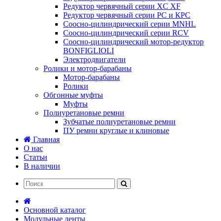
Редуктор червячный серии XC XF
Редуктор червячный серии РС и КРС
Соосно-цилиндрический серии MNHL
Соосно-цилиндрический серии RCV
Соосно-цилиндрический мотор-редуктор
BONFIGLIOLI
Электродвигатели
Ролики и мотор-барабаны
Мотор-барабаны
Ролики
Обгонные муфты
Муфты
Полиуретановые ремни
Зубчатые полиуретановые ремни
ПУ ремни круглые и клиновые
Главная
О нас
Статьи
В наличии
Основной каталог
Модульные ленты