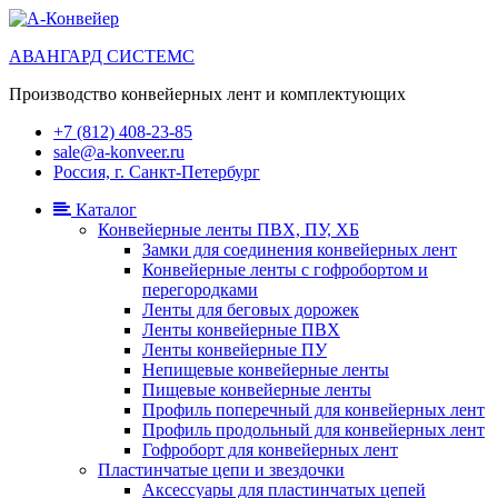
АВАНГАРД СИСТЕМС
Производство конвейерных лент и комплектующих
+7 (812) 408-23-85
sale@a-konveer.ru
Россия, г. Санкт-Петербург
Каталог
Конвейерные ленты ПВХ, ПУ, ХБ
Замки для соединения конвейерных лент
Конвейерные ленты с гофробортом и
перегородками
Ленты для беговых дорожек
Ленты конвейерные ПВХ
Ленты конвейерные ПУ
Непищевые конвейерные ленты
Пищевые конвейерные ленты
Профиль поперечный для конвейерных лент
Профиль продольный для конвейерных лент
Гофроборт для конвейерных лент
Пластинчатые цепи и звездочки
Аксессуары для пластинчатых цепей